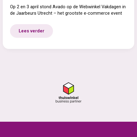
Op 2 en 3 april stond Avado op de Webwinkel Vakdagen in
de Jaarbeurs Utrecht – het grootste e-commerce event
Avado
Lees verder
op
de
Webwinkel
Vakdagen
2025:
volop
in
gesprek
over
grensverleggende
groei