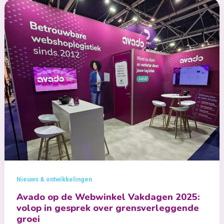
in
2025
Nieuws & ontwikkelingen
Avado op de Webwinkel Vakdagen 2025:
volop in gesprek over grensverleggende
groei