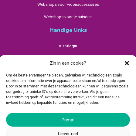
Webshops voor woonaccessoires
Webshops voor je huisdier
Handige links
Klantlogin
Privacybeleid Avado
Zin in een cookie?
Algemene Voorwaarden
Om de beste ervaringen te bieden, gebruiken wij technologieën zoals
cookies om informatie over je apparaat op te slaan en/of te raadplegen.
Cookiebeleid (EU)
Door in te stemmen met deze technologieën kunnen wij gegevens zoals
surfgedrag of unieke ID's op deze site verwerken. Als je geen
toestemming geeft of uw toestemming intrekt, kan dit een nadelige
invloed hebben op bepaalde functies en mogelijkheden.
Prima!
Hanzepoort 14, 7575 DA Oldenzaal, Nederland
Liever niet