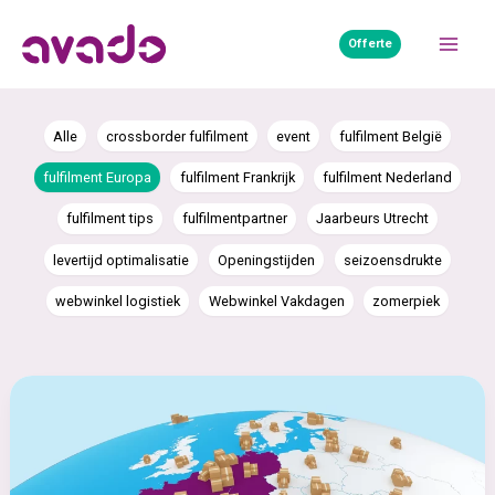
Ga
naar
Offerte
Mai
de
inhoud
Men
Alle
crossborder fulfilment
event
fulfilment België
fulfilment Europa
fulfilment Frankrijk
fulfilment Nederland
fulfilment tips
fulfilmentpartner
Jaarbeurs Utrecht
levertijd optimalisatie
Openingstijden
seizoensdrukte
webwinkel logistiek
Webwinkel Vakdagen
zomerpiek