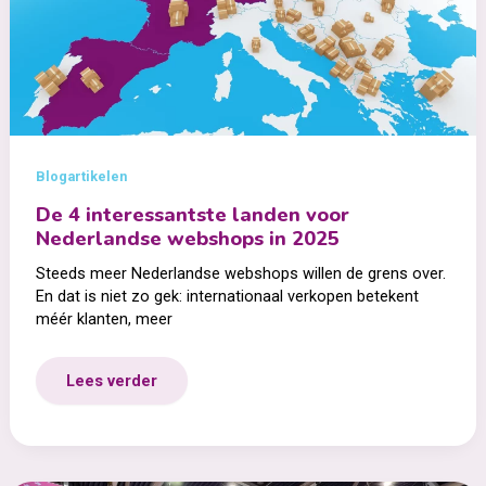
Blogartikelen
De 4 interessantste landen voor
Nederlandse webshops in 2025
Steeds meer Nederlandse webshops willen de grens over.
En dat is niet zo gek: internationaal verkopen betekent
méér klanten, meer
De
Lees verder
4
interessantste
landen
voor
Nederlandse
webshops