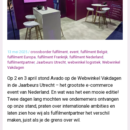
13 mei 2025
/
crossborder fulfilment
,
event
,
fulfilment België
,
fulfilment Europa
,
fulfilment Frankrijk
,
fulfilment Nederland
,
fulfilmentpartner
,
Jaarbeurs Utrecht
,
webwinkel logistiek
,
Webwinkel
Vakdagen
Op 2 en 3 april stond Avado op de Webwinkel Vakdagen
in de Jaarbeurs Utrecht – het grootste e-commerce
event van Nederland. En wat was het een mooie editie!
Twee dagen lang mochten we ondernemers ontvangen
op onze stand, praten over internationale ambities en
laten zien hoe wij als fulfilmentpartner het verschil
maken, juist als je de grens over wil.