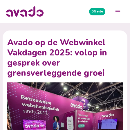
Ga
naar
Offerte
Mai
de
inhoud
Men
Avado op de Webwinkel
Vakdagen 2025: volop in
gesprek over
grensverleggende groei