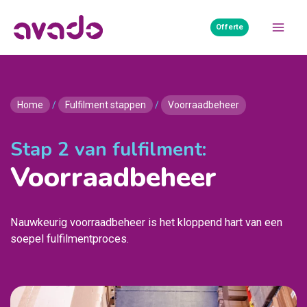
Ga
naar
Offerte
Mai
de
inhoud
Men
Home
/
Fulfilment stappen
/
Voorraadbeheer
Stap 2 van fulfilment:
Voorraadbeheer
Nauwkeurig voorraadbeheer is het kloppend hart van een
soepel fulfilmentproces.