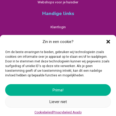
Webshops voor je huisdier
Handige links
Klantlogin
Privacybeleid Avado
Zin in een cookie?
Algemene Voorwaarden
Om de beste ervaringen te bieden, gebruiken wij technologieën zoals
cookies om informatie over je apparaat op te slaan en/of te raadplegen.
Cookiebeleid (EU)
Door in te stemmen met deze technologieën kunnen wij gegevens zoals
surfgedrag of unieke ID's op deze site verwerken. Als je geen
toestemming geeft of uw toestemming intrekt, kan dit een nadelige
invloed hebben op bepaalde functies en mogelijkheden.
Prima!
Hanzepoort 14, 7575 DA Oldenzaal, Nederland
Liever niet
© 2026 - Avado.co
Cookiebeleid
Privacybeleid Avado