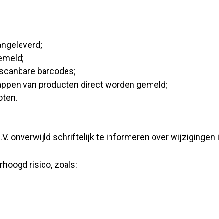
aangeleverd;
emeld;
 scanbare barcodes;
happen van producten direct worden gemeld;
oten.
.V. onverwijld schriftelijk te informeren over wijziginge
rhoogd risico, zoals: