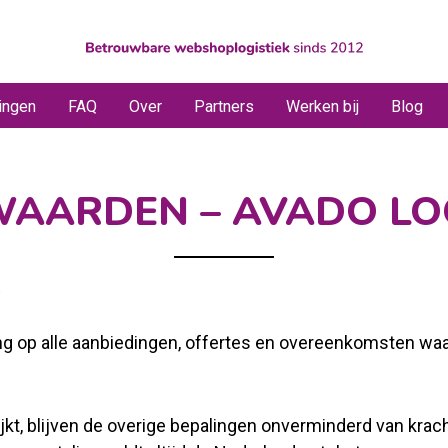
ingen
FAQ
Over
Partners
Werken bij
Blog
ARDEN – AVADO LOGI
s
op alle aanbiedingen, offertes en overeenkomsten waarbi
ijkt, blijven de overige bepalingen onverminderd van krach