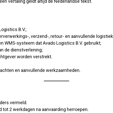
en vertaling geldt altijd de Nederlandse tekst.
ogistics B.V.;
orderverwerkings-, verzend-, retour- en aanvullende logis
n WMS-systeem dat Avado Logistics B.V. gebruikt;
an de dienstverlening;
chtgever worden verstrekt.
rachten en aanvullende werkzaamheden.
anders vermeld.
od tot 2 werkdagen na aanvaarding herroepen.