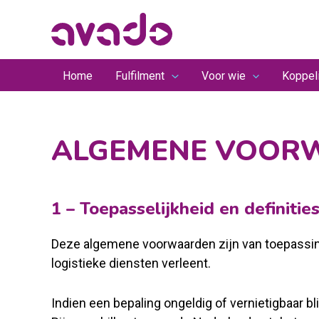
Ga
naar
de
inhoud
Home
Fulfilment
Voor wie
Koppel
ALGEMENE VOORWA
1 – Toepasselijkheid en definitie
Deze algemene voorwaarden zijn van toepassing 
logistieke diensten verleent.
Indien een bepaling ongeldig of vernietigbaar bl