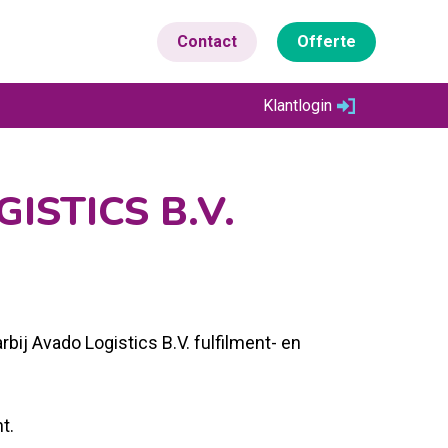
Contact
Offerte
Klantlogin
STICS B.V.
j Avado Logistics B.V. fulfilment- en
t.