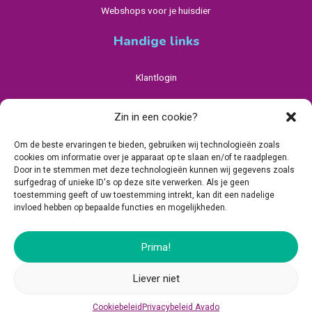
Webshops voor je huisdier
Handige links
Klantlogin
Privacybeleid Avado
Zin in een cookie?
Algemene Voorwaarden
Om de beste ervaringen te bieden, gebruiken wij technologieën zoals
cookies om informatie over je apparaat op te slaan en/of te raadplegen.
Cookiebeleid (EU)
Door in te stemmen met deze technologieën kunnen wij gegevens zoals
surfgedrag of unieke ID's op deze site verwerken. Als je geen
toestemming geeft of uw toestemming intrekt, kan dit een nadelige
invloed hebben op bepaalde functies en mogelijkheden.
Prima!
Hanzepoort 14, 7575 DA Oldenzaal, Nederland
Liever niet
© 2026 - Avado.co
Cookiebeleid
Privacybeleid Avado