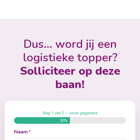
Dus… word jij een
logistieke topper?
Solliciteer op deze
baan!
Stap
1
van
2
– Jouw gegevens
50%
Naam
*