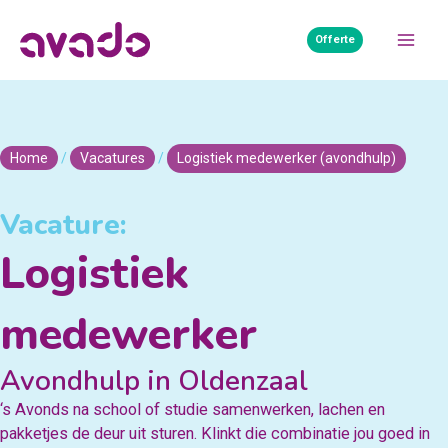
Ga
naar
Offerte
Mai
de
inhoud
Men
Home
/
Vacatures
/
Logistiek medewerker (avondhulp)
Vacature:
Logistiek
medewerker
Avondhulp in Oldenzaal
‘s Avonds na school of studie samenwerken, lachen en
pakketjes de deur uit sturen. Klinkt die combinatie jou goed in